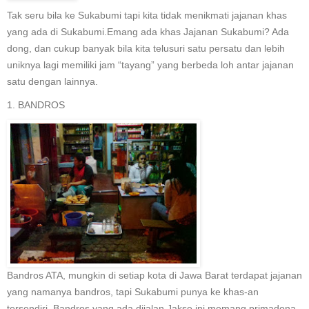
Tak seru bila ke Sukabumi tapi kita tidak menikmati jajanan khas
yang ada di Sukabumi.Emang ada khas Jajanan Sukabumi? Ada
dong, dan cukup banyak bila kita telusuri satu persatu dan lebih
uniknya lagi memiliki jam “tayang” yang berbeda loh antar jajanan
satu dengan lainnya.
1. BANDROS
Bandros ATA, mungkin di setiap kota di Jawa Barat terdapat jajanan
yang namanya bandros, tapi Sukabumi punya ke khas-an
tersendiri. Bandros yang ada dijalan Jakse ini memang primadona