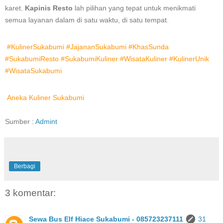
karet.
Kapinis Resto
lah pilihan yang tepat untuk menikmati
semua layanan dalam di satu waktu, di satu tempat
.
#KulinerSukabumi #JajananSukabumi #KhasSunda
#SukabumiResto #SukabumiKuliner #WisataKuliner #KulinerUnik
#WisataSukabumi
Aneka Kuliner Sukabumi
P
Sumber :
Admint
o
s
Berbagi
t
n
3 komentar:
a
Sewa Bus Elf Hiace Sukabumi - 085723237111
31