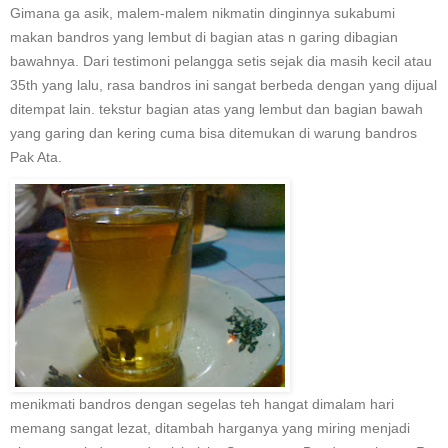
Gimana ga asik, malem-malem nikmatin dinginnya sukabumi
makan bandros yang lembut di bagian atas n garing dibagian
bawahnya. Dari testimoni pelangga setis sejak dia masih kecil atau
35th yang lalu, rasa bandros ini sangat berbeda dengan yang dijual
ditempat lain. tekstur bagian atas yang lembut dan bagian bawah
yang garing dan kering cuma bisa ditemukan di warung bandros
Pak Ata.
menikmati bandros dengan segelas teh hangat dimalam hari
memang sangat lezat, ditambah harganya yang miring menjadi