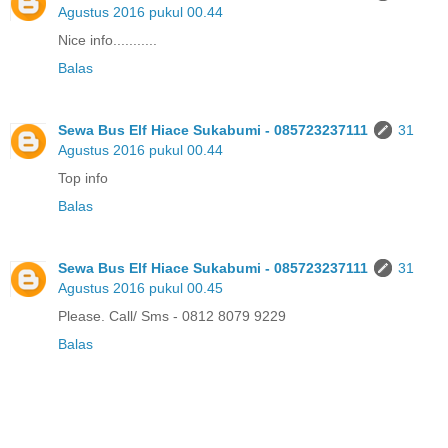
Agustus 2016 pukul 00.44
v
Nice info...........
Balas
i
g
Sewa Bus Elf Hiace Sukabumi - 085723237111
31
Agustus 2016 pukul 00.44
a
Top info
Balas
t
i
Sewa Bus Elf Hiace Sukabumi - 085723237111
31
Agustus 2016 pukul 00.45
o
Please. Call/ Sms - 0812 8079 9229
Balas
n