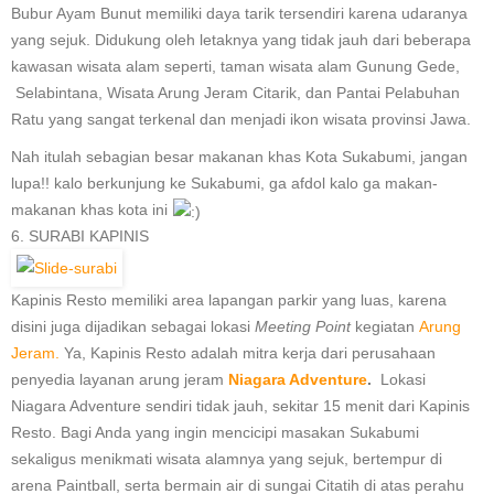
Bubur Ayam Bunut memiliki daya tarik tersendiri karena udaranya
yang sejuk. Didukung oleh letaknya yang tidak jauh dari beberapa
kawasan wisata alam seperti, taman wisata alam Gunung Gede,
Selabintana, Wisata Arung Jeram Citarik, dan Pantai Pelabuhan
Ratu yang sangat terkenal dan menjadi ikon wisata provinsi Jawa.
Nah itulah sebagian besar makanan khas Kota Sukabumi, jangan
lupa!! kalo berkunjung ke Sukabumi, ga afdol kalo ga makan-
makanan khas kota ini
6. SURABI KAPINIS
Kapinis Resto memiliki area lapangan parkir yang luas, karena
disini juga dijadikan sebagai lokasi
Meeting Point
kegiatan
Arung
Jeram
.
Ya, Kapinis Resto adalah mitra kerja dari perusahaan
penyedia layanan arung jeram
Niagara Adventure
.
Lokasi
Niagara Adventure sendiri tidak jauh, sekitar 15 menit dari Kapinis
Resto. Bagi Anda yang ingin mencicipi masakan Sukabumi
sekaligus menikmati wisata alamnya yang sejuk, bertempur di
arena Paintball, serta bermain air di sungai Citatih di atas perahu